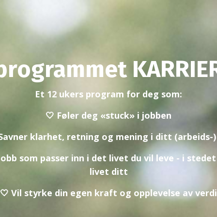
programmet KARRIE
Et 12 ukers program for deg som:
🤍 Føler deg
«stuck» i jobben
Savner klarhet, retning og mening i ditt (arbeids-)
obb som passer inn i det livet du vil leve - i stedet
livet ditt
🤍 Vil styrke din egen kraft og opplevelse av verdi