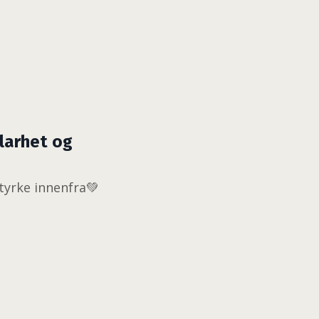
klarhet og
styrke innenfra💚