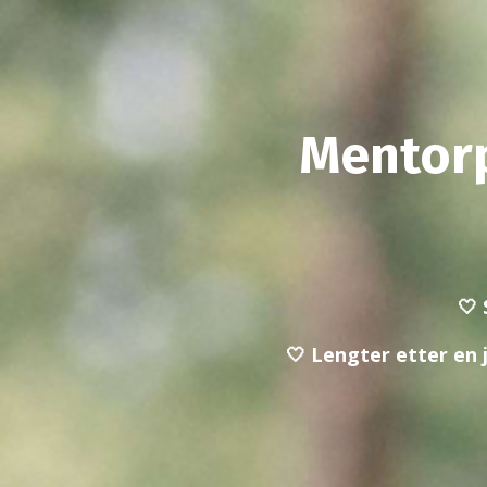
Mentor
🤍 
🤍 Lengter etter en j