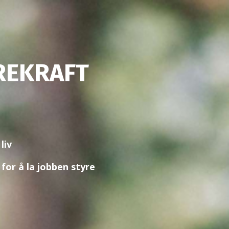
REKRAFT
 liv
 for å la jobben styre