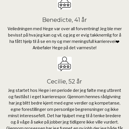
Benedicte, 41 år
Veiledningen med Hege var over all forventning! Jeg ble mer
bevisst på hva jeg kan og vil, og jeg er evig takknemlig for å
ha fått hjelp til å se en ny og mer meningsfull karrierevei❤️
Anbefaler Hege på det varmeste!
Cecilie, 52 år
Jeg startet hos Hege i en periode der jeg følte meg utbrent
og fastlåst i eget karrierespor. Gjennom hennes rådgivning
har jeg blitt bedre kjent med egne verdier og kompetanse,
egne forestillinger om personlige begrensninger og ikke
minst interessefelt. Det har hjulpet meg til å tenke bredere
og å våge å søke på jobber jeg tidligere ikke ville vurdert.
Gjennom prosessen har jeg funnet en ny jobb der jeg både får